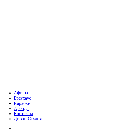
Афиша
Браухаус
Караоке
Аренда
Контакты
Диван Студия