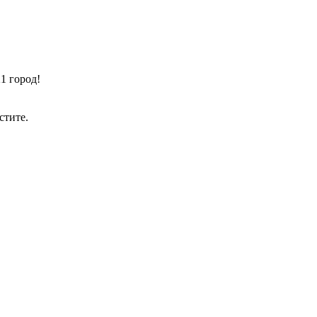
1 город!
стите.