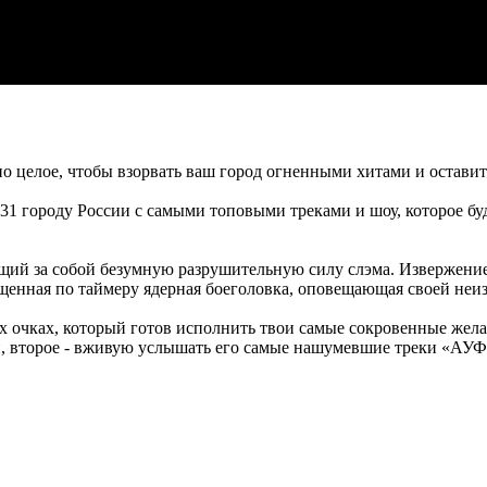
 целое, чтобы взорвать ваш город огненными хитами и оставить
о 31 городу России с самыми топовыми треками и шоу, которое б
й за собой безумную разрушительную силу слэма. Извержение 
щенная по таймеру ядерная боеголовка, оповещающая своей неи
ах, который готов исполнить твои самые сокровенные желания.
ми, второе - вживую услышать его самые нашумевшие треки «АУ