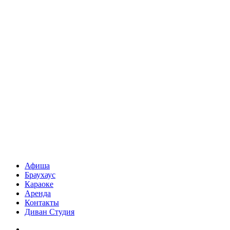
Афиша
Браухаус
Караоке
Аренда
Контакты
Диван Студия