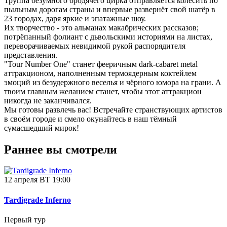
Труппа безумного бродячего цирка отправляется колесить по
пыльным дорогам страны и впервые развернёт свой шатёр в
23 городах, даря яркие и эпатажные шоу.
Их творчество - это альманах макабрических рассказов;
потрёпанный фолиант с дьвольскими историями на листах,
переворачиваемых невидимой рукой распорядителя
представления.
"Tour Number One" станет фееричным dark-cabaret metal
аттракционом, наполненным термоядерным коктейлем
эмоций из безудержного веселья и чёрного юмора на грани. А
твоим главным желанием станет, чтобы этот аттракцион
никогда не заканчивался.
Мы готовы развлечь вас! Встречайте странствующих артистов
в своём городе и смело окунайтесь в наш тёмный
сумасшедший мирок!
Раннее вы смотрели
12 апреля ВТ 19:00
Tardigrade Inferno
Первый тур